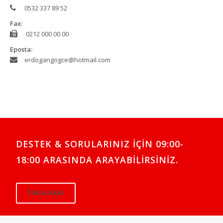
0532 337 89 52
Fax:
0212 000 00 00
Eposta:
erdogangogce@hotmail.com
DESTEK & SORULARINIZ İÇİN 09:00-
18:00 ARASINDA ARAYABİLİRSİNİZ.
TIKLA ARA!