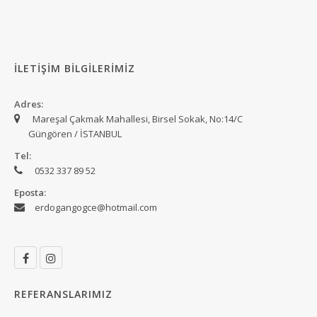
İLETİŞİM BİLGİLERİMİZ
Adres:
Mareşal Çakmak Mahallesi, Birsel Sokak, No:14/C
Güngören / İSTANBUL
Tel:
0532 337 89 52
Eposta:
erdogangogce@hotmail.com
REFERANSLARIMIZ