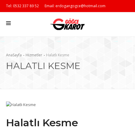
Tel: 0532 337 89 52
Email: erdogangogce@hotmail.com
HAKKIMIZDA
AnaSayfa
Hizmetler
Halatlı Kesme
HALATLI KESME
HİZMETLERİMİZ
REFERANSLAR
MEDYA
İLETİŞİM
Halatlı Kesme